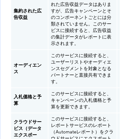
れた広告収益データはありま
広告収益
集約された広
すが、広告キャンペーンとそ
（Ad
告収益
のコンポーネントごとには分
Revenu
類されていません。このサー
ビスに接続すると、広告収益
の集計データがレポートに表
示されます。
このサービスに接続すると、
ユーザーリストやオーディエ
Adjust
オーディエン
ンスセグメントを対象となる
ースソリ
ス
パートナーと直接共有できま
ーション
す。
このサービスに接続すると、
Adjust
入札価格と予
キャンペーンの入札価格と予
ースソリ
算
算を更新できます。
ーション
このサービスに接続すると、
クラウドサー
レポートサービスのレポート
ビス（データ
ご要望に
（Automateレポート）をクラ
エクスポー
じて
ウドサービスにエクスポート