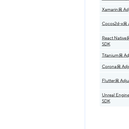
Xamarin용 Adj
Cocos2d-x용 A
React Native용
SDK
Titanium용 Ad
Corona용 Adj
Flutter용 Adju
Unreal Engin
SDK