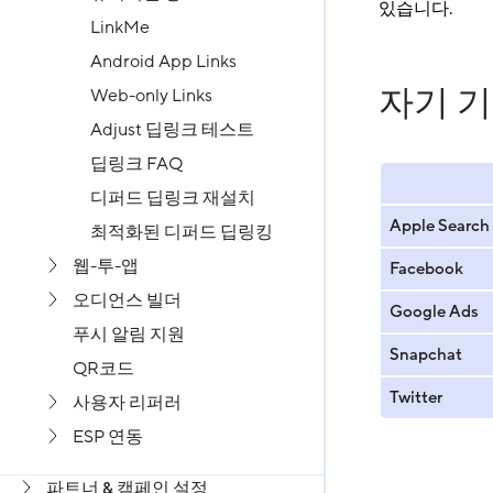
있습니다.
LinkMe
Android App Links
자기 기
Web-only Links
Adjust 딥링크 테스트
딥링크 FAQ
디퍼드 딥링크 재설치
Apple Search
최적화된 디퍼드 딥링킹
웹-투-앱
Facebook
오디언스 빌더
Google Ads
푸시 알림 지원
Snapchat
QR코드
Twitter
사용자 리퍼러
ESP 연동
파트너 & 캠페인 설정