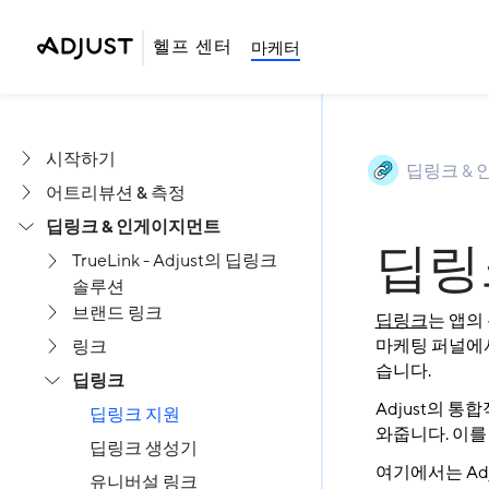
헬프 센터
마케터
시작하기
딥링크 &
어트리뷰션 & 측정
딥링크 & 인게이지먼트
딥링
TrueLink - Adjust의 딥링크
솔루션
브랜드 링크
딥링크
는 앱의
마케팅 퍼널에서
링크
습니다.
딥링크
Adjust의 
딥링크 지원
와줍니다. 이를
딥링크 생성기
여기에서는 Ad
유니버설 링크