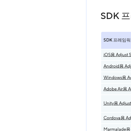
SDK 
SDK 프레임
iOS용 Adjust 
Android용 Adj
Windows용 Ad
Adobe Air용 A
Unity용 Adjus
Cordova용 Ad
Marmalade용 