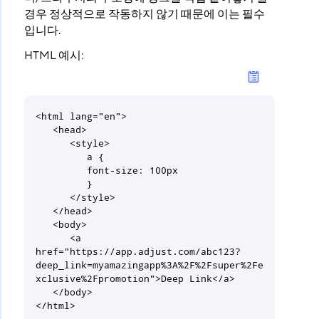
경우 정상적으로 작동하지 않기 때문에 이는 필수
입니다.
HTML 예시:
<html lang="en">

   <head>

      <style>

         a {

         font-size: 100px

         }

      </style>

   </head>

   <body>

      <a 
href="https://app.adjust.com/abc123?
deep_link=myamazingapp%3A%2F%2Fsuper%2Fe
xclusive%2Fpromotion">Deep Link</a>

   </body>

</html>