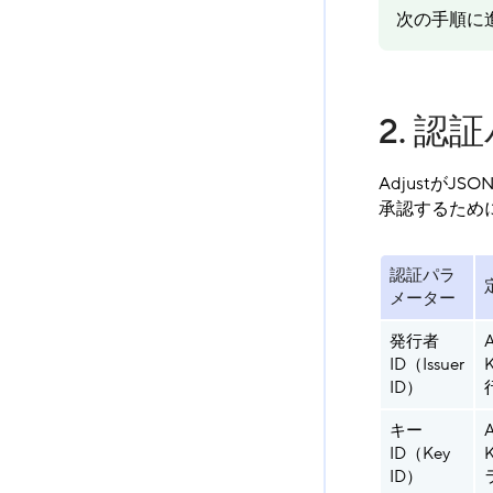
次の手順に進む
2. 
AdjustがJS
承認するため
認証パラ
メーター
発行者
A
ID（Issuer
ID）
キー
A
ID（Key
ID）