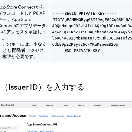
pp Store Connectから
ダウンロードしたP8 API
-----BEGIN PRIVATE KEY-----
キー 。App Store
MIGTAgEAMBMGByqGSM49AgEGCCqGSM49A
Connectのアプリデータ
AQQgNxUqm0R2vt4IrLAQr9gfDPixwSxH9
へのアクセスを承認しま
4eWgCgYIKoZIzj0DAQehasda2ANCAAQx5
す。
lbR04A6D2QMbe0mt8+JtRHkJJCEUesUfy
このキーには、少なく
odLE0pZ2Rayv26qFMKuKEwemB2Op
とも
開発者
アクセス
-----END PRIVATE KEY-----
権限が必要です。
（Issuer ID）を入力する