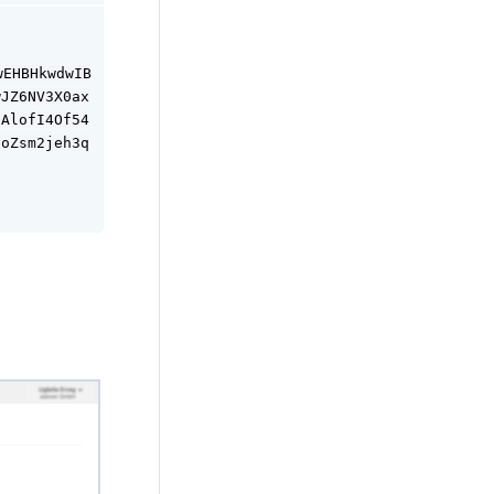
wEHBHkwdwIB
wJZ6NV3X0ax
3AlofI4Of54
SoZsm2jeh3q