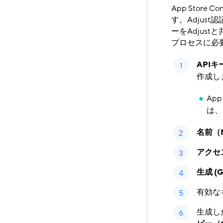
App Store
す。Adjust
ーをAdjus
プロセスに必
APIキー
作成し
Ap
は、
名前（
アクセス
生成 (G
有効な
生成し