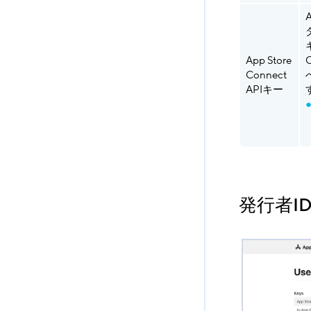
A
App Store
Connect
APIキー
発行者ID