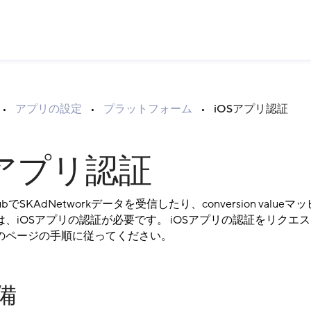
•
アプリの設定
•
プラットフォーム
•
iOSアプリ認証
Sアプリ認証
n HubでSKAdNetworkデータを受信したり、conversion valu
、iOSアプリの認証が必要です。 iOSアプリの認証をリクエ
のページの手順に従ってください。
備