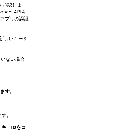
セスを承認しま
ect APIキ
OSアプリの認証
、新しいキーを
していない場合
します。
ます。
る
キーIDをコ