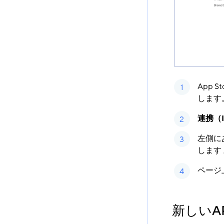
App S
します
連携（In
左側に
します
ページ
新しいA