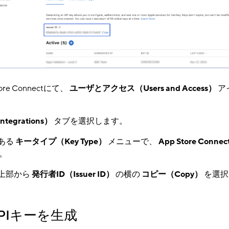
tore Connectにて、
ユーザとアクセス（Users and Access）
​
。
tegrations）
​ タブを選択します。
ある
キータイプ（Key Type）
​ メニューで、
App Store Connec
 。
上部から
発行者ID（Issuer ID）
​ の横の
コピー（Copy）
​ を選
PIキーを生成