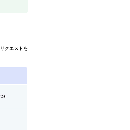
Iへのリクエストを
72a