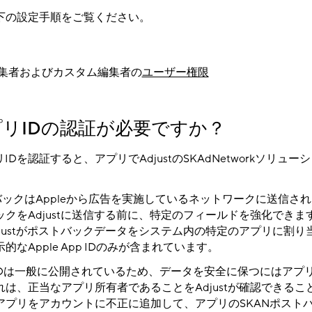
下の設定手順をご覧ください。
集者およびカスタム編集者の
ユーザー権限
リIDの認証が必要ですか？
プリIDを認証すると、アプリでAdjustのSKAdNetworkソリュ
バックはAppleから広告を実施しているネットワークに送信さ
クをAdjustに送信する前に、特定のフィールドを強化できま
justがポストバックデータをシステム内の特定のアプリに割り
なApple App IDのみが含まれています。
リIDは一般に公開されているため、データを安全に保つにはアプ
は、正当なアプリ所有者であることをAdjustが確認できるこ
アプリをアカウントに不正に追加して、アプリのSKANポスト