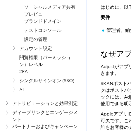
ソーシャルメディア共有
はじめに、以
プレビュー
要件
ブランドドメイン
テストコンソール
管理者、編
設定の管理
アカウント設定
なぜアプ
閲覧権限（パーミッショ
ン）レベル
Adjustがア
2FA
きます。
シングルサインオン (SSO)
SKANポスト
AI
クはポストバッ
ックには、Ad
アトリビューションと効果測定
使用できる明示的
ディープリンクとエンゲージメ
Appleアプ
ント
可欠です。これ
パートナーおよびキャンペーン
誰もお客様の