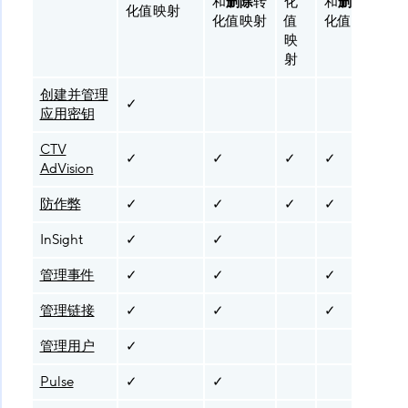
和
删除
转
化
和
删除
转
化值映射
化值映射
值
化值映射
映
射
创建并管理
✓
应用密钥
CTV
✓
✓
✓
✓
AdVision
防作弊
✓
✓
✓
✓
InSight
✓
✓
管理事件
✓
✓
✓
管理链接
✓
✓
✓
管理用户
✓
Pulse
✓
✓