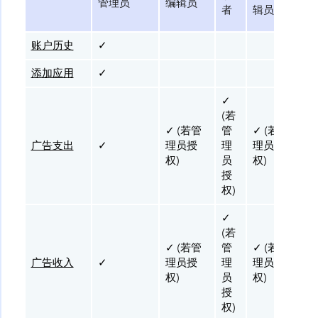
管理员
编辑员
者
辑员
账户历史
✓
添加应用
✓
✓
(若
✓
✓ (若管
管
✓ (若管
广告支出
✓
理员授
理
理员授
权)
员
权)
权
授
权)
✓
(若
✓
✓ (若管
管
✓ (若管
广告收入
✓
理员授
理
理员授
权)
员
权)
权
授
权)