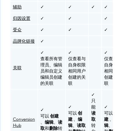
辅助
✓
✓
✓
✓
归因设置
✓
✓
✓
受众
✓
✓
✓
品牌化链接
✓
✓
✓
✓
查看所有管
仅查看与
仅查看与
理员、编辑
自身权限
自身权限
关联
员和自定义
相同用户
相同用户
编辑员创建
创建的关
创建的关
的关联
联
联
✓
只
✓
能
✓
✓
可以
创
读
可以
创
可以
创建
Conversion
建
、
编
取
建
、
编
、
编辑
、
读
Hub
辑
、
读取
转
辑
、
读取
取
和
删除
转