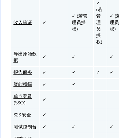
✓
(若
✓
✓ (若管
管
✓ (若管
收入验证
✓
理员授
理
理员授
权)
员
权)
权
授
权)
导出原始数
✓
✓
✓
据
报告服务
✓
✓
✓
✓
智能横幅
✓
✓
单点登录
✓
(SSO)
S2S 安全
✓
测试控制台
✓
✓
✓