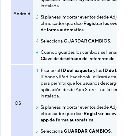
instalada.
Android
Si planeas importar eventos desde Adjust, desac
el indicador que dice
Registrar los eventos in-
de forma automática.
Selecciona
GUARDAR CAMBIOS
.
Cuando guardes los cambios, se llenará el ca
Clave de descifrado del referente de instalació
Escribe el
ID del paquete
y los
ID de la tienda
iPhone y iPad. Facebook utilizará esta informac
para permitir que los usuarios descarguen tu
aplicación desde App Store si no la tienen
instalada.
iOS
Si planeas importar eventos desde Adjust, desac
el indicador que dice
Registrar los eventos in-
app de forma automática.
Selecciona
GUARDAR CAMBIOS
.