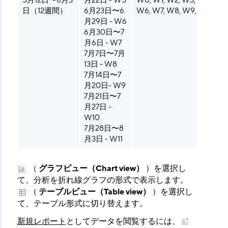
5月12日〜8月3
月22日 - W5
W0, W1, W2, W3, W4, W5,
日（12週間）
6月23日〜6
W6, W7, W8, W9, W10, W1
月29日 - W6
6月30日〜7
月6日 - W7
7月7日〜7月
13日 - W8
7月14日〜7
月20日- W9
7月21日〜7
月27日 -
W10
7月28日〜8
月3日 - W11
（
グラフビュー（Chart view）
​ ）を選択し
て、分析を折れ線グラフの形式で表示します。
（
テーブルビュー（Table view）
​ ）を選択し
て、テーブル形式に切り替えます。
新規レポート
としてデータを閲覧するには、