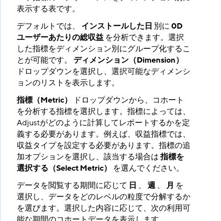
表示する表です。
デフォルトでは、
インストールした日
​ 別に
0D
ユーザーあたりの総収益
​ を分析できます。選択
した指標をディメンション別にグループ化するこ
とが可能です。
ディメンション（Dimension）
ドロップダウンを選択し、選択可能なディメンシ
ョンのリストを表示します。
指標（Metric）
​ ドロップダウンから、コホート
を分析する指標を選択します。指標によっては、
Adjustがどのように計算してレポートするかを定
義する必要があります。例えば、収益指標では、
収益タイプを設定する必要があります。指標の追
加オプションを選択し、該当する場合は
指標を
選択する（Select Metric）
​ を選んでください。
データを閲覧する期間に応じて
日
​ 、
週
​ 、
月
​ を
選択し、データをどのレベルの粒度で分解するか
を選びます。選択した内容に応じて、次の利用可
能な期間のコホートデータを表示します。