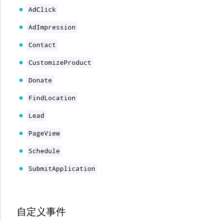
AdClick
AdImpression
Contact
CustomizeProduct
Donate
FindLocation
Lead
PageView
Schedule
SubmitApplication
自定义事件