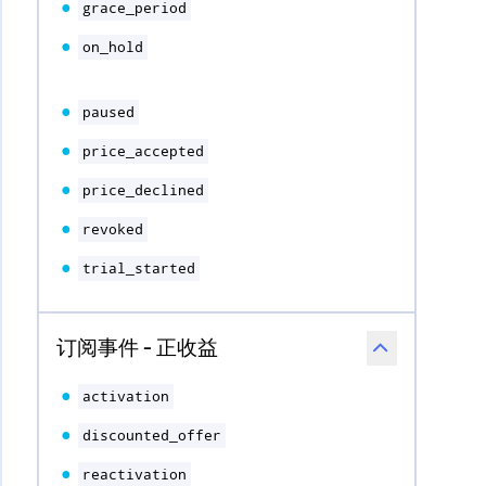
grace_period
on_hold
paused
price_accepted
price_declined
revoked
trial_started
订阅事件 - 正收益
activation
discounted_offer
reactivation