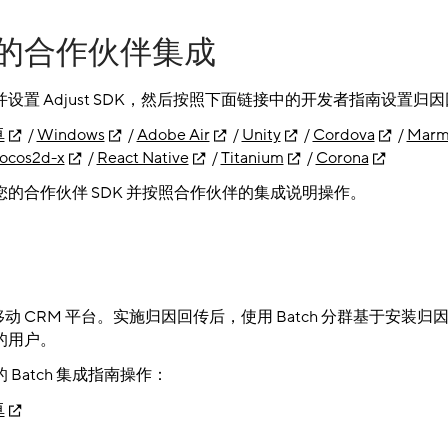
的合作伙伴集成
设置 Adjust SDK，然后按照下面链接中的开发者指南设置归
卓
/
Windows
/
Adobe Air
/
Unity
/
Cordova
/
Marm
ocos2d-x
/
React Native
/
Titanium
/
Corona
的合作伙伴 SDK 并按照合作伙伴的集成说明操作。
个移动 CRM 平台。实施归因回传后，使用 Batch 分群基于安装
的用户。
Batch 集成指南操作：
卓