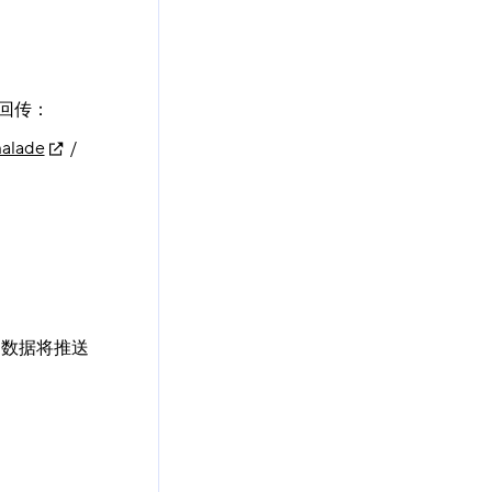
因回传：
alade
/
归因数据将推送