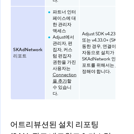
다.
파트너 인터
페이스에 대
한 관리자
액세스
Adjust SDK v4.23.0+ (SKA
Adjust에서
또는 v4.33.0+ (SKAN 4)를
관리자, 편
동한 경우, 연결이 활성화
SKAdNetwork
집자, 커스
자동으로 설치가 보고됩니
리포트
텀 편집자
SKAdNetwork 인앱 이벤
권한을 가진
포트를 위해서는
전환값
을
사용자는
정해야 합니다.
Connection
을 추가
할
수 있습니
다.
어트리뷰션된 설치 리포팅