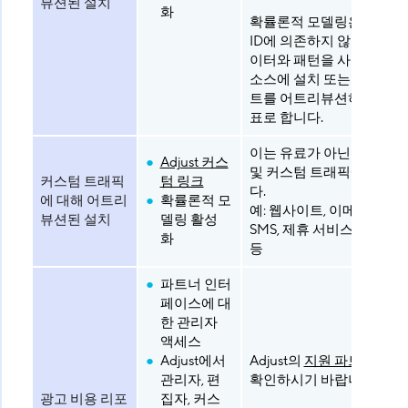
뷰션된 설치
화
확률론적 모델링은 영구적
ID에 의존하지 않고도 임시
이터와 패턴을 사용하여 
소스에 설치 또는 인게이
트를 어트리뷰션하는 것을
표로 합니다.
이는 유료가 아닌 모든 트
Adjust 커스
및 커스텀 트래픽에 적용
커스텀 트래픽
텀 링크
다.
에 대해 어트리
확률론적 모
예: 웹사이트, 이메일 캠페인
뷰션된 설치
델링 활성
SMS, 제휴 서비스, 인플루
화
등
파트너 인터
페이스에 대
한 관리자
액세스
Adjust에서
Adjust의
지원 파트너 목록
관리자, 편
확인하시기 바랍니다.
광고 비용 리포
집자, 커스