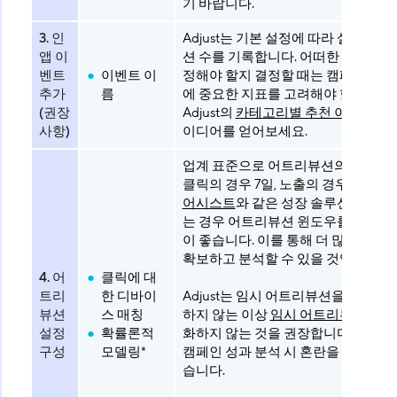
기 바랍니다.
3. 인
Adjust는 기본 설정에 따라 설치 수와
앱 이
션 수를 기록합니다. 어떠한 이벤트를
벤트
이벤트 이
정해야 할지 결정할 때는 캠페인 최
추가
름
에 중요한 지표를 고려해야 합니다.
(권장
Adjust의
카테고리별 추천 이벤트
에서
사항)
이디어를 얻어보세요.
업계 표준으로 어트리뷰션의 윈도우
클릭의 경우 7일, 노출의 경우 1일입니
어시스트
와 같은 성장 솔루션을 사용
는 경우 어트리뷰션 윈도우를 늘리는
이 좋습니다. 이를 통해 더 많은 데이
확보하고 분석할 수 있을 것입니다.
4. 어
클릭에 대
트리
한 디바이
Adjust는 임시 어트리뷰션을 별도로 
뷰션
스 매칭
하지 않는 이상
임시 어트리뷰션
을 
설정
확률론적
화하지 않는 것을 권장합니다. 이를 
구성
모델링*
캠페인 성과 분석 시 혼란을 방지할 수
습니다.