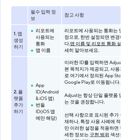
필수 입력 정
참고 사항
보
리포트에
리포트에 사용되는 통화는 영구적인 
1. 앱
사용되는
정으로, 한번 설정되면 변경이 불가
생성
통화
다.
앱 이름 및 리포트 통화 설정
에 대해
하기
앱 이름
세히 알아보세요.
이러한 ID를 입력하면 Adjust 링크의 
본 목적지가 제공되고, 사용자는 자
로 여기에서 정의된 App Store 또는
Google Play로 이동됩니다.
App
2. 플
ID(Android
Adjust는 항상 단일 플랫폼 앱을 설정
랫폼
& iOS 앱)
는 것을 권장합니다.
추가
번들
하기
ID(iOS 앱
선택 사항으로 표시된 추가 설정들도
에만 해당)
재하나, 특정 사용 사례에 적합한 경
만 이러한 설정을 적용하면 됩니다. 더
세한 정보는
구현 범위
섹션을 확인하