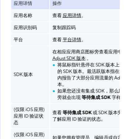
应用详情
操作
应用名称
查看
应用详情
。
应用识别码
复制跟踪码
平台
查看
平台详情
。
在相应应用商店图标旁查看应用中集成的
Adjust SDK 版本
。
将鼠标指针悬停在 SDK 版本上查看最活
的 SDK 版本。最活跃版本指在过去 24 
SDK 版本
内报告了大部分应用流量的 Adjust SDK
本。
如果您还没有集成 SDK，那么应用商店
旁就会出现
等待集成 SDK
字样。
(仅限 iOS 应用)
查看
等待集成 SDK
或 SDK 版本旁边的徽
应用 ID 验证状
了解应用 ID 验证的状态。
态
(仅限 iOS 应用)
如果您拥有管理员、编辑员或自定义编辑