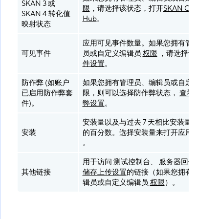
SKAN 3 或
限
，请选择该状态，打开
SKAN Conversio
SKAN 4 转化值
Hub
。
映射状态
应用可见事件数量。如果您拥有管理员、
可见事件
员或自定义编辑员
权限
，请选择该值打开
件设置
。
防作弊 (如账户
如果您拥有管理员、编辑员或自定义编辑
已启用防作弊套
限，则可以选择防作弊状态，
查看或编辑
件)。
弊设置
。
安装量以及与过去 7 天相比安装量上升或
安装
的百分数。选择安装量来打开应用的安装
。
用于访问
测试控制台
、
服务器回传设置
和
其他链接
储存上传设置
的链接（如果您拥有管理员
辑员或自定义编辑员
权限
）。