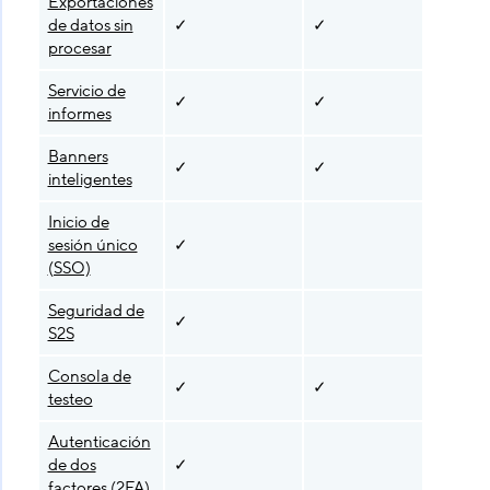
Exportaciones
de datos sin
✓
✓
procesar
Servicio de
✓
✓
✓
informes
Banners
✓
✓
inteligentes
Inicio de
sesión único
✓
(SSO)
Seguridad de
✓
S2S
Consola de
✓
✓
testeo
Autenticación
de dos
✓
factores (2FA)