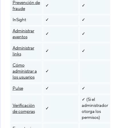
Prevención de
✓
✓
✓
fraude
InSight
✓
✓
Administrar
✓
✓
eventos
Administrar
✓
✓
links
Cómo
administrar a
✓
los usuarios
Pulse
✓
✓
✓ (Si el
✓ (Si el
Verificación
administrador
adminis
✓
de compras
otorga los
otorga 
permisos)
permiso