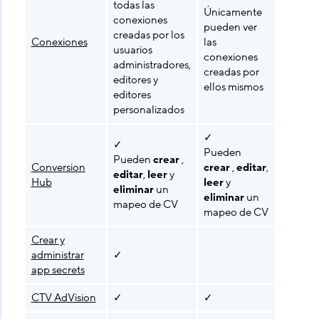
todas las
Únicamente
conexiones
pueden ver
creadas por los
Conexiones
las
usuarios
conexiones
administradores,
creadas por
editores y
ellos mismos
editores
personalizados
✓
✓
✓
Pueden
Pueden
crear
,
Únicam
Conversion
crear
,
editar
,
editar
,
leer
y
puede
Hub
leer
y
eliminar
un
un map
eliminar
un
mapeo de CV
CV
mapeo de CV
Crear y
administrar
✓
app secrets
CTV AdVision
✓
✓
✓