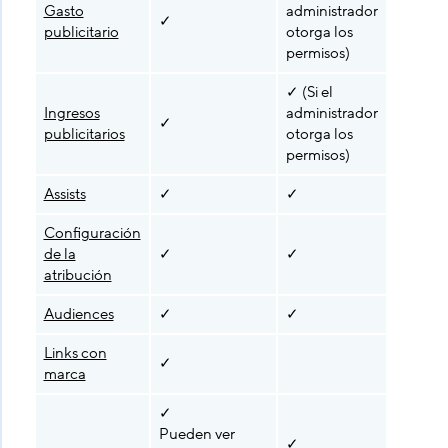
Gasto
administrador
adminis
✓
publicitario
otorga los
otorga 
permisos)
permiso
✓ (Si el
✓ (Si el
Ingresos
administrador
adminis
✓
publicitarios
otorga los
otorga 
permisos)
permiso
Assists
✓
✓
✓
Configuración
de la
✓
✓
atribución
Audiences
✓
✓
Links con
✓
marca
✓
Pueden ver
✓