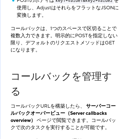
POSTのボディは
を
key1=value1&key2=value2
使用し、AdjustはそれらをフラットなJSONに
変換します。
コールバックは、1つのスペースで区切ることで
複数入力できます。明示的にPOSTを指定しない
限り、デフォルトのリクエストメソッドはGET
になります。
コールバックを管理す
る
コールバックURLを構築したら、
サーバーコー
ルバックオーバービュー（Server callbacks
overview）
​ ページで閲覧できます。コールバッ
クで次のタスクを実行することが可能です。